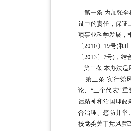
第一条
为加强全
设中的责任，保证
项事业科学发展，
〔
2010
〕
19号)
〔
2013
〕
7号)，
第二条
本办法适
第三条
实行党
论、
“三个代表”
话精神和治国理政
合治理、惩防并举
校党委关于党风廉